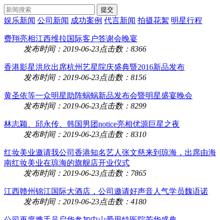
娱乐新闻
公司新闻
成功案例
代言新闻
拍摄花絮
明星行程
费翔亮相江西维拉国际客户答谢会晚宴
发布时间：2019-06-23
点击数：8366
香港影星洪欣出席杭州艺星院庆盛典暨2016新品发布
发布时间：2019-06-23
点击数：8156
黄圣依等一众明星助阵蜗蜗新品发布会暨明星盛宴晚会
发布时间：2019-06-23
点击数：8299
林志颖、邱永传、韩国男团notice亮相优源巨星之夜
发布时间：2019-06-23
点击数：8310
红妆美业邀请我公司香港知名艺人张文慈来到琼海，出席由海
南红妆美业在琼海的旗舰店开业仪式
发布时间：2019-06-23
点击数：7865
江西赣州锦江国际大酒店，公司邀请好声音人气学员魏语诺
发布时间：2019-06-23
点击数：4180
公司再度携手吴启华参加中山爱思特医院芳华盛典